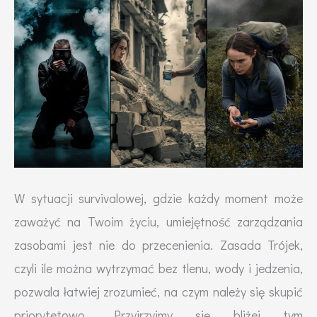
W sytuacji survivalowej, gdzie każdy moment może
zaważyć na Twoim życiu, umiejętność zarządzania
zasobami jest nie do przecenienia. Zasada Trójek,
czyli ile można wytrzymać bez tlenu, wody i jedzenia,
pozwala łatwiej zrozumieć, na czym należy się skupić
priorytetowo. Przyjrzyjmy się bliżej tym