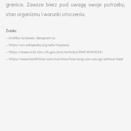
granica. Zawsze bierz pod uwagę swoje potrzeby,
stan organizmu i warunki otoczenia.
Źródła:
– Grafika tytułowa: ideogram.ai
– https://en.wikipedia.org/wiki/Hypoxia
– https://www.ncbi.nlm.nih.gov/pmc/articles/PMC4540834/
– https://www.healthline.com/nutrition/how-long-can-you-go-without-food