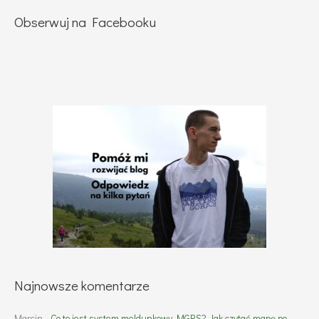
Obserwuj na Facebooku
Najnowsze komentarze
Marcin
-
Co to jest system meldunkowy MGRS? Jak czytać mapę po