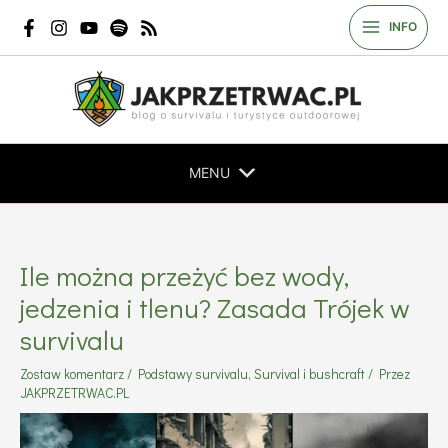
Przejdź
INFO
do
treści
MENU
Ile można przeżyć bez wody,
jedzenia i tlenu? Zasada Trójek w
survivalu
Zostaw komentarz
/
Podstawy survivalu
,
Survival i bushcraft
/ Przez
JAKPRZETRWAC.PL