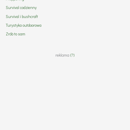
Survival codzienny
Survival i bushcraft
Turystyka outdoorowa
Zrób to sam
reklama
(?)