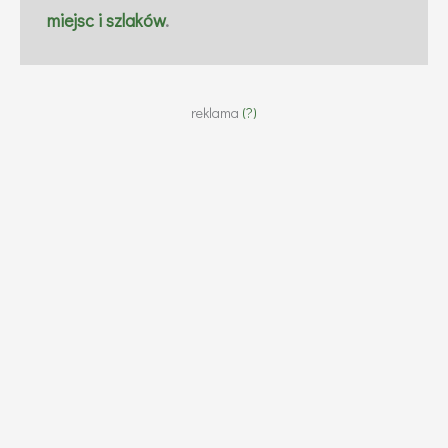
miejsc i szlaków
.
reklama
(?)