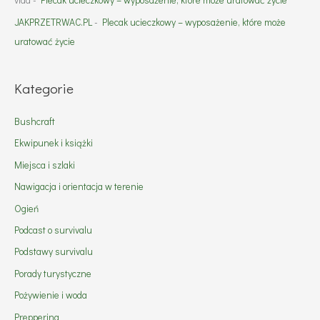
vlad
-
Plecak ucieczkowy – wyposażenie, które może uratować życie
JAKPRZETRWAC.PL
-
Plecak ucieczkowy – wyposażenie, które może
uratować życie
Kategorie
Bushcraft
Ekwipunek i książki
Miejsca i szlaki
Nawigacja i orientacja w terenie
Ogień
Podcast o survivalu
Podstawy survivalu
Porady turystyczne
Pożywienie i woda
Preppering