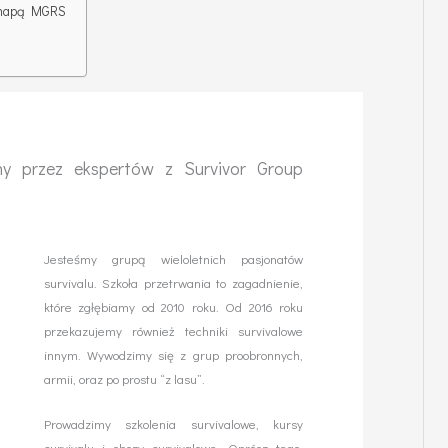
u mapą MGRS
any przez ekspertów z Survivor Group
Jesteśmy grupą wieloletnich pasjonatów
survivalu. Szkoła przetrwania to zagadnienie,
które zgłębiamy od 2010 roku. Od 2016 roku
przekazujemy również techniki survivalowe
innym. Wywodzimy się z grup proobronnych,
armii, oraz po prostu “z lasu”.
Prowadzimy szkolenia survivalowe, kursy
survivalu i obozy survivalowe. Oprócz tego,