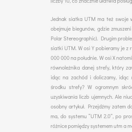
liczby 10, co znacznie ułatwia posług
Jednak siatka UTM ma też swoje w
obejmuje biegunów, gdzie zmuszeni 
Polar Stereographic). Drugim probl
siatki UTM. W osi Y pobieramy je z r
000 000 na południe. W osi X natom
równoleżnika danej strefy, który z
idąc na zachód i doliczamy, idą
środku strefy? W ogromnym skróc
uzyskiwania liczb ujemnych. Ale ni
osobny artykuł. Przejdźmy zatem do
ma, do systemu “UTM 2.0”, po pros
różnice pomiędzy systemem utm a mg