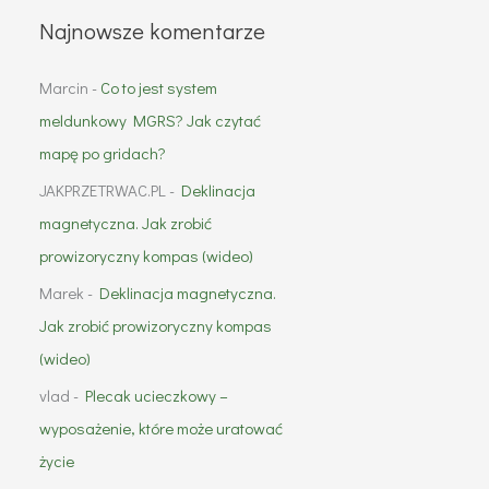
Najnowsze komentarze
Marcin
-
Co to jest system
meldunkowy MGRS? Jak czytać
mapę po gridach?
JAKPRZETRWAC.PL
-
Deklinacja
magnetyczna. Jak zrobić
prowizoryczny kompas (wideo)
Marek
-
Deklinacja magnetyczna.
Jak zrobić prowizoryczny kompas
(wideo)
vlad
-
Plecak ucieczkowy –
wyposażenie, które może uratować
życie