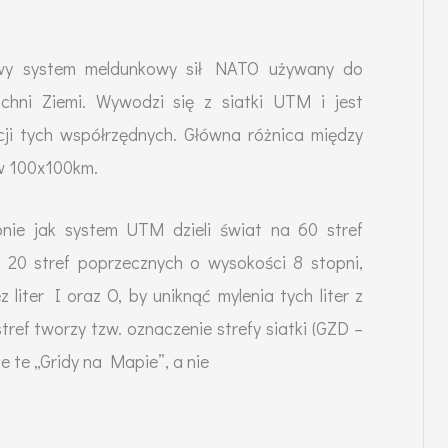
wy system meldunkowy sił NATO używany do
chni Ziemi. Wywodzi się z siatki UTM i jest
ji tych współrzędnych. Główna różnica między
w 100x100km.
e jak system UTM dzieli świat na 60 stref
i 20 stref poprzecznych o wysokości 8 stopni,
 liter I oraz O, by uniknąć mylenia tych liter z
stref tworzy tzw. oznaczenie strefy siatki (GZD –
e te „Gridy na Mapie”, a nie