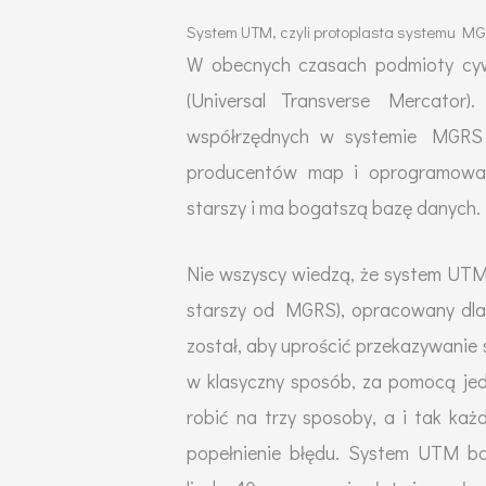
System UTM, czyli protoplasta systemu M
W obecnych czasach podmioty cyw
(Universal Transverse Mercator
współrzędnych w systemie MGRS (
producentów map i oprogramowan
starszy i ma bogatszą bazę danych.
Nie wszyscy wiedzą, że system UTM,
starszy od MGRS), opracowany dla
został, aby uprościć przekazywanie 
w klasyczny sposób, za pomocą jedy
robić na trzy sposoby, a i tak każ
popełnienie błędu. System UTM ba