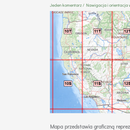
Jeden komentarz
/
Nawigacja i orientacja 
Mapa przedstawia graficzną repreze