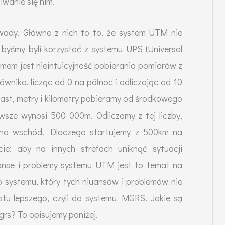
iwanie się nim.
ady. Główne z nich to to, że system UTM nie
byśmy byli korzystać z systemu UPS (Universal
emem jest nieintuicyjność pobierania pomiarów z
ównika, licząc od 0 na północ i odliczając od 10
iast, metry i kilometry pobieramy od środkowego
awsze wynosi 500 000m. Odliczamy z tej liczby,
c na wschód. Dlaczego startujemy z 500km na
ie: aby na innych strefach uniknąć sytuacji
uanse i problemy systemu UTM jest to temat na
 systemu, który tych niuansów i problemów nie
tu lepszego, czyli do systemu MGRS. Jakie są
rs? To opisujemy poniżej.