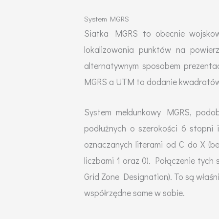
System MGRS
Siatka MGRS to obecnie wojsko
lokalizowania punktów na powierz
alternatywnym sposobem prezentac
MGRS a UTM to dodanie kwadrató
System meldunkowy MGRS, podobni
podłużnych o szerokości 6 stopni 
oznaczanych literami od C do X (bez
liczbami 1 oraz 0). Połączenie tych 
Grid Zone Designation). To są właśni
współrzędne same w sobie.