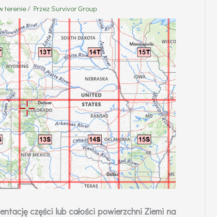
w terenie
/ Przez
Survivor Group
ntację części lub całości powierzchni Ziemi na