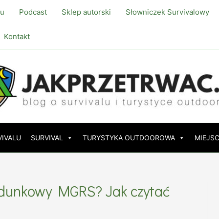
lu
Podcast
Sklep autorski
Słowniczek Survivalowy
Kontakt
VIVALU
SURVIVAL
TURYSTYKA OUTDOOROWA
MIEJSC
eldunkowy MGRS? Jak czytać