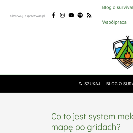
Przejdź
Blog o surviva
do
Obserwuj jakprzetrwac.pl
treści
Współpraca
SZUKAJ
BLOG O SUR
Co to jest system m
mapę po gridach?