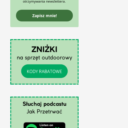
otrzymywania newslettera.
Zapisz mnie!