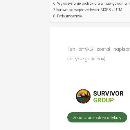
Wykorzystanie protraktora w nawigowani
Konwersja współrzędnych MGRS z UTM
Podsumowanie
Ten artykuł został napis
(artykuł gościnny).
Zobacz pozostałe artykuły