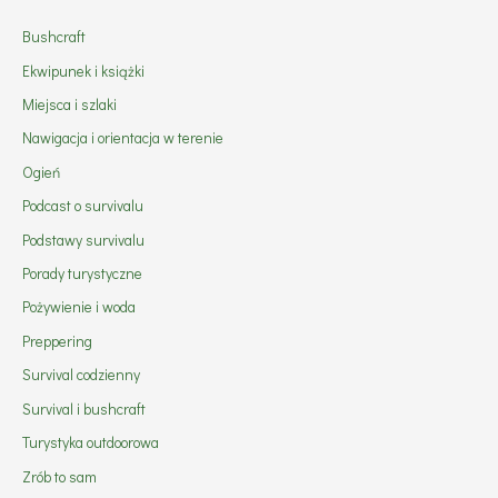
Bushcraft
Ekwipunek i książki
Miejsca i szlaki
Nawigacja i orientacja w terenie
Ogień
Podcast o survivalu
Podstawy survivalu
Porady turystyczne
Pożywienie i woda
Preppering
Survival codzienny
Survival i bushcraft
Turystyka outdoorowa
Zrób to sam