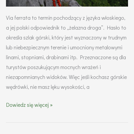
Via ferrata to termin pochodzący z języka włoskiego,
a jej polski odpowiednik to „żelazna droga”. Hasło to
określa szlak górski, który jest wyznaczony w trudnym
lub niebezpiecznym terenie i umocniony metalowymi
linami, stopniami, drabinami itp. Przeznaczone są dla
turystów poszukującym mocnych wrażeń i
niezapomnianych widoków. Więc jeśli kochasz górskie
wędrówki, nie masz lęku wysokości, a
Co
Dowiedz się więcej »
to
jest
via