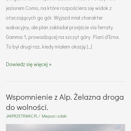
jeziorem Como, na które rozpościera się widok z
otaczających go gór. Wyjazd miał charakter
wakacyjny, ale plan zakładał przejście via ferraty
Gamma 1, prowadzącej na szczyt góry Piani d’Erna.
To był drugi raz, kiedy miałem okazję […]
Via
Dowiedz się więcej »
ferrata
GAMMA
1
Wspomnienie z Alp. Żelazna droga
–
do wolności.
jak
JAKPRZETRWAC.PL
/
Miejsca i szlaki
wejść