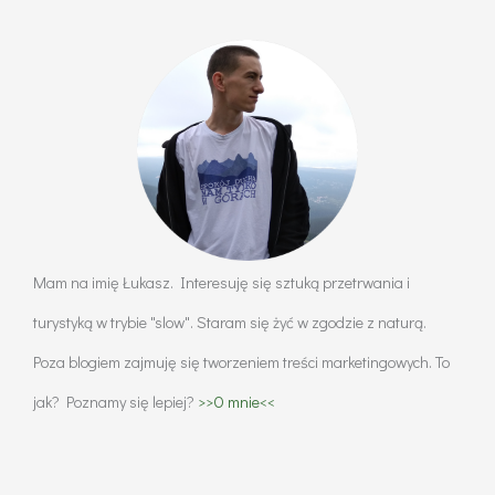
ferrata
i
jak
się
na
nią
przygotować?
Mam na imię Łukasz. Interesuję się sztuką przetrwania i
turystyką w trybie "slow". Staram się żyć w zgodzie z naturą.
Poza blogiem zajmuję się tworzeniem treści marketingowych. To
jak? Poznamy się lepiej?
>>O mnie<<