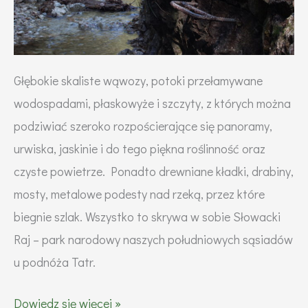
Głębokie skaliste wąwozy, potoki przełamywane
wodospadami, płaskowyże i szczyty, z których można
podziwiać szeroko rozpościerające się panoramy,
urwiska, jaskinie i do tego piękna roślinność oraz
czyste powietrze. Ponadto drewniane kładki, drabiny,
mosty, metalowe podesty nad rzeką, przez które
biegnie szlak. Wszystko to skrywa w sobie Słowacki
Raj – park narodowy naszych południowych sąsiadów
u podnóża Tatr.
Via
Dowiedz się więcej »