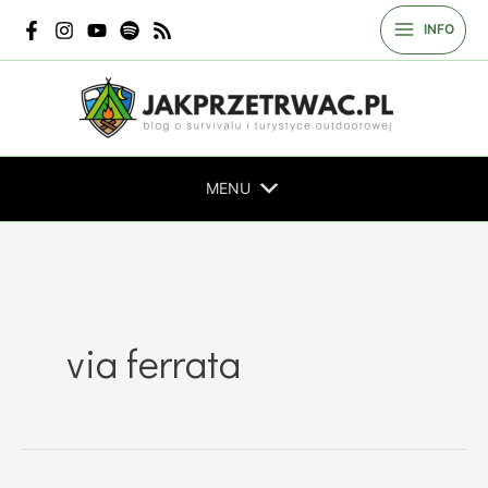
Przejdź
INFO
do
treści
MENU
via ferrata