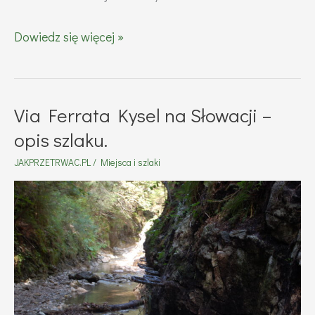
Wspomnienie
Dowiedz się więcej »
z
Alp.
Żelazna
Via Ferrata Kysel na Słowacji –
droga
opis szlaku.
do
JAKPRZETRWAC.PL
/
Miejsca i szlaki
wolności.