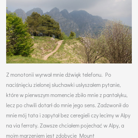
na
Piani
d’Erna
(Lecco,
Włochy).
Z monotonii wyrwał mnie dźwięk telefonu. Po
naciśnięciu zielonej słuchawki usłyszałem pytanie,
które w pierwszym momencie zbiło mnie z pantałyku,
lecz po chwili dotarł do mnie jego sens. Zadzwonił do
mnie mój tata i zapytał bez ceregieli czy lecimy w Alpy
na via ferraty. Zawsze chciałem pojechać w Alpy, a
moim marzeniem jest zdobycie Mount