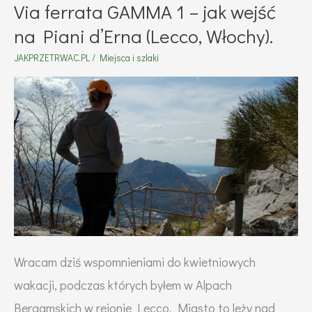
Via ferrata GAMMA 1 – jak wejść
na Piani d’Erna (Lecco, Włochy).
JAKPRZETRWAC.PL
/
Miejsca i szlaki
Wracam dziś wspomnieniami do kwietniowych
wakacji, podczas których byłem w Alpach
Bergamskich w rejonie Lecco. Miasto to leży nad