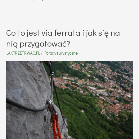
Ferrata
Kysel
na
Co to jest via ferrata i jak się na
Słowacji
nią przygotować?
–
JAKPRZETRWAC.PL
/
Porady turystyczne
opis
szlaku.