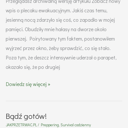
Przeglądasz archiwalną wersję artykułu Zobacz nowy
wpis o plecaku ewakuacyjnym. Jakiś czas temu,
jesienną nocą zdarzyło się coś, co zapadło w mojej
pamięci. Obudziły mnie hałasy na dworze około
pierwszej. Poirytowany tym faktem, postanowiłem
wyjrzeć przez okno, żeby sprawdzić, co się stało.
Poza tym, że deszcz intensywnie uderzał o parapet,
okazało się, że po drugiej
Ucieczka
Dowiedz się więcej »
z
domu
w
Bądź gotów!
obliczu
JAKPRZETRWAC.PL
/
Preppering
,
Survival codzienny