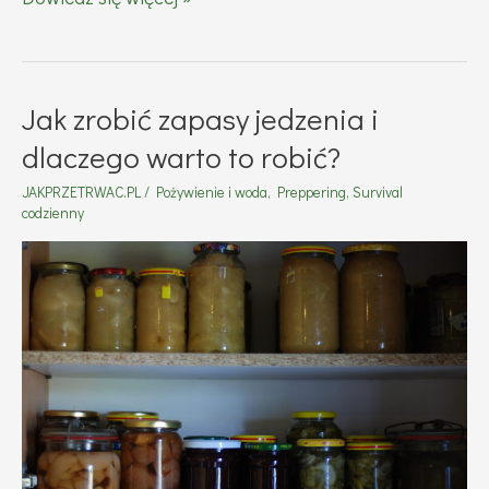
nie
wiesz
o
Jak zrobić zapasy jedzenia i
co
dlaczego warto to robić?
chodzi,
JAKPRZETRWAC.PL
/
Pożywienie i woda
,
Preppering
,
Survival
to
codzienny
chodzi
o
pieniądze
–
oszczędzanie,
jako
codzienność