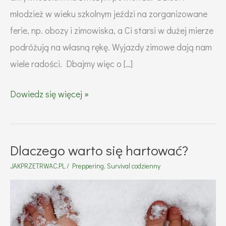
młodzież w wieku szkolnym jeździ na zorganizowane
ferie, np. obozy i zimowiska, a Ci starsi w dużej mierze
podróżują na własną rękę. Wyjazdy zimowe dają nam
wiele radości. Dbajmy więc o […]
3
Dowiedz się więcej »
zagrożenia
w
czasie
Dlaczego warto się hartować?
zimy.
JAKPRZETRWAC.PL
/
Preppering
,
Survival codzienny
Jak
się
zabezpieczyć?