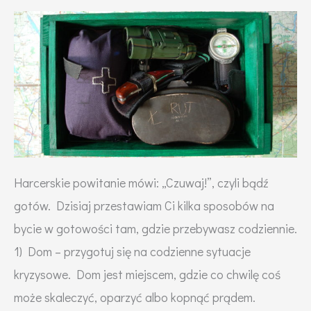
tragedii.
Jak
stworzyć
plecak
ewakuacyjny?
Harcerskie powitanie mówi: „Czuwaj!”, czyli bądź
gotów. Dzisiaj przestawiam Ci kilka sposobów na
bycie w gotowości tam, gdzie przebywasz codziennie.
1) Dom – przygotuj się na codzienne sytuacje
kryzysowe. Dom jest miejscem, gdzie co chwilę coś
może skaleczyć, oparzyć albo kopnąć prądem.