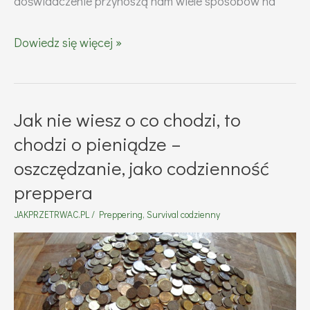
doświadczenie przynoszą nam wiele sposobów na
Dlaczego
Dowiedz się więcej »
warto
się
hartować?
Jak nie wiesz o co chodzi, to
chodzi o pieniądze –
oszczędzanie, jako codzienność
preppera
JAKPRZETRWAC.PL
/
Preppering
,
Survival codzienny