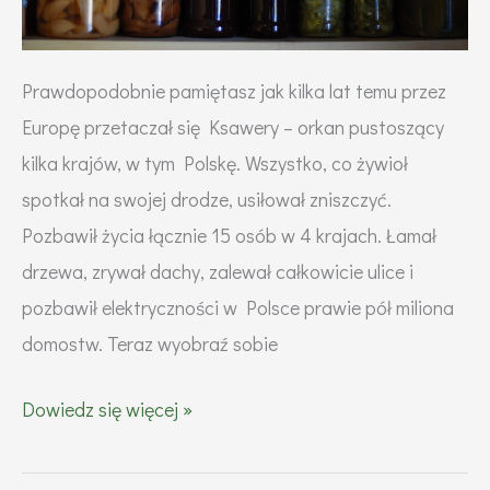
preppera
Prawdopodobnie pamiętasz jak kilka lat temu przez
Europę przetaczał się Ksawery – orkan pustoszący
kilka krajów, w tym Polskę. Wszystko, co żywioł
spotkał na swojej drodze, usiłował zniszczyć.
Pozbawił życia łącznie 15 osób w 4 krajach. Łamał
drzewa, zrywał dachy, zalewał całkowicie ulice i
pozbawił elektryczności w Polsce prawie pół miliona
domostw. Teraz wyobraź sobie
Jak
Dowiedz się więcej »
zrobić
zapasy