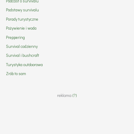
Podcast o survivalu
Podstawy survivalu
Porady turystyczne
Pożywienie i woda
Preppering
Survival codzienny
Survival i bushcraft
Turystyka outdoorowa
Zrób to sam
reklama
(?)