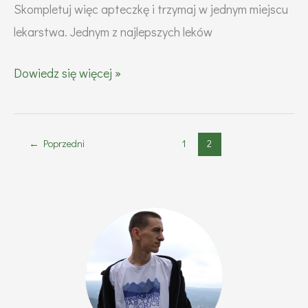
Skompletuj więc apteczkę i trzymaj w jednym miejscu
lekarstwa. Jednym z najlepszych leków
Bądź
Dowiedz się więcej »
gotów!
←
Poprzedni
1
2