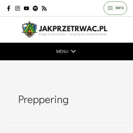
Przejdź
INFO
do
treści
MENU
Preppering