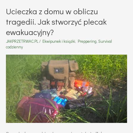
jedzenia
Ucieczka z domu w obliczu
i
tragedii. Jak stworzyć plecak
dlaczego
ewakuacyjny?
warto
JAKPRZETRWAC.PL
/
Ekwipunek i książki
,
Preppering
,
Survival
to
codzienny
robić?