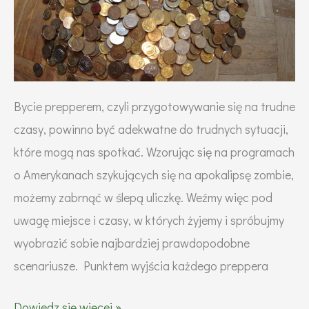
Bycie prepperem, czyli przygotowywanie się na trudne
czasy, powinno być adekwatne do trudnych sytuacji,
które mogą nas spotkać. Wzorując się na programach
o Amerykanach szykujących się na apokalipsę zombie,
możemy zabrnąć w ślepą uliczkę. Weźmy więc pod
uwagę miejsce i czasy, w których żyjemy i spróbujmy
wyobrazić sobie najbardziej prawdopodobne
scenariusze. Punktem wyjścia każdego preppera
Jak
Dowiedz się więcej »