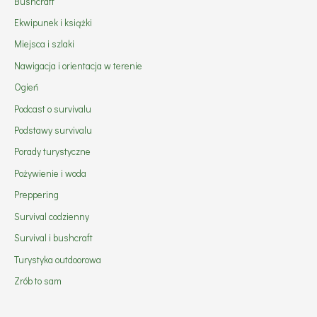
Bushcraft
Ekwipunek i książki
Miejsca i szlaki
Nawigacja i orientacja w terenie
Ogień
Podcast o survivalu
Podstawy survivalu
Porady turystyczne
Pożywienie i woda
Preppering
Survival codzienny
Survival i bushcraft
Turystyka outdoorowa
Zrób to sam