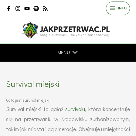
Przejdź
INFO
do
treści
MENU
Survival miejski
Co to jest survival miejski?
Survival miejski to gałąź
survivalu
, która koncentruje
się na przetrwaniu w środowisku zurbanizowanym,
takim jak miasta i aglomeracje. Obejmuje umiejętności