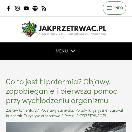
Przejdź
INFO
do
treści
MENU
Co to jest hipotermia? Objawy,
zapobieganie i pierwsza pomoc
przy wychłodzeniu organizmu
Zostaw komentarz
/
Podstawy survivalu
,
Porady turystyczne
,
Survival i
bushcraft
,
Turystyka outdoorowa
/ Przez
JAKPRZETRWAC.PL