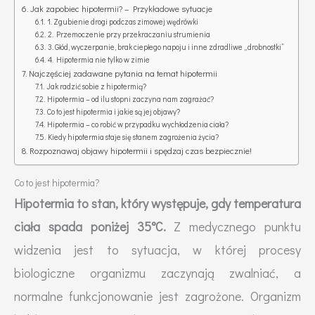
Jak zapobiec hipotermii? – Przykładowe sytuacje
1. Zgubienie drogi podczas zimowej wędrówki
2. Przemoczenie przy przekraczaniu strumienia
3. Głód, wyczerpanie, brak ciepłego napoju i inne zdradliwe „drobnostki”
4. Hipotermia nie tylko w zimie
Najczęściej zadawane pytania na temat hipotermii
Jak radzić sobie z hipotermią?
Hipotermia – od ilu stopni zaczyna nam zagrażać?
Co to jest hipotermia i jakie są jej objawy?
Hipotermia – co robić w przypadku wychłodzenia ciała?
Kiedy hipotermia staje się stanem zagrożenia życia?
Rozpoznawaj objawy hipotermii i spędzaj czas bezpiecznie!
Co to jest hipotermia?
Hipotermia to stan, który występuje, gdy temperatura
ciała spada poniżej 35°C.
Z medycznego punktu
widzenia jest to sytuacja, w której procesy
biologiczne organizmu zaczynają zwalniać, a
normalne funkcjonowanie jest zagrożone. Organizm