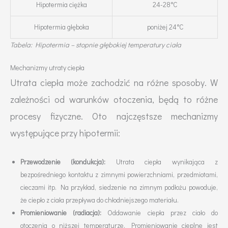
Hipotermia ciężka
24-28°C
Hipotermia głęboka
poniżej 24°C
Tabela: Hipotermia – stopnie głębokiej temperatury ciała
Mechanizmy utraty ciepła
Utrata ciepła może zachodzić na różne sposoby. W
zależności od warunków otoczenia, będą to różne
procesy fizyczne. Oto najczęstsze mechanizmy
występujące przy hipotermii:
Przewodzenie (kondukcja):
Utrata ciepła wynikająca z
bezpośredniego kontaktu z zimnymi powierzchniami, przedmiotami,
cieczami itp. Na przykład, siedzenie na zimnym podłożu powoduje,
że ciepło z ciała przepływa do chłodniejszego materiału.
Promieniowanie (radiacja):
Oddawanie ciepła przez ciało do
otoczenia o niższej temperaturze. Promieniowanie cieplne jest