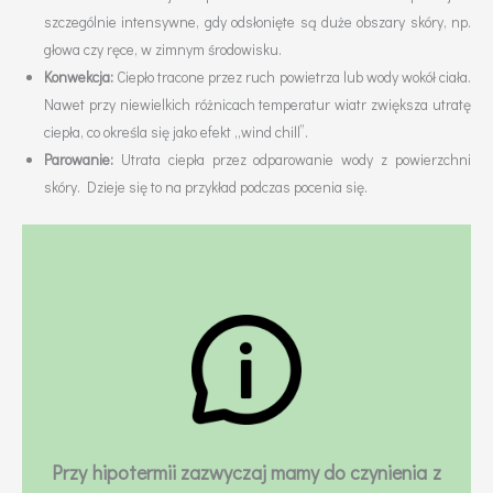
szczególnie intensywne, gdy odsłonięte są duże obszary skóry, np.
głowa czy ręce, w zimnym środowisku.
Konwekcja:
Ciepło tracone przez ruch powietrza lub wody wokół ciała.
Nawet przy niewielkich różnicach temperatur wiatr zwiększa utratę
ciepła, co określa się jako efekt „wind chill”.
Parowanie:
Utrata ciepła przez odparowanie wody z powierzchni
skóry. Dzieje się to na przykład podczas pocenia się.
Przy hipotermii zazwyczaj mamy do czynienia z