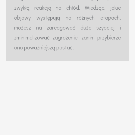
zwykłą reakcją na chłód. Wiedząc, jakie
objawy występują na różnych etapach,
możesz na zareagować dużo szybciej i
zminimalizować zagrożenie, zanim przybierze
ono poważniejszą postać.