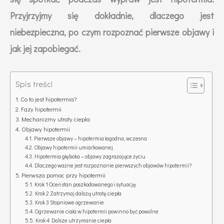
Przyjrzyjmy się dokładnie, dlaczego jest
niebezpieczna, po czym rozpoznać pierwsze objawy i
jak jej zapobiegać.
Spis treści
Co to jest hipotermia?
Fazy hipotermii
Mechanizmy utraty ciepła
Objawy hipotermii
Pierwsze objawy – hipotermia łagodna, wczesna
Objawy hipotermii umiarkowanej
Hipotermia głęboka – objawy zagrażające życiu
Dlaczego ważne jest rozpoznanie pierwszych objawów hipotermii?
Pierwsza pomoc przy hipotermii
Krok 1 Oceń stan poszkodowanego i sytuację
Krok 2 Zatrzymaj dalszą utratę ciepła
Krok 3 Stopniowe ogrzewanie
Ogrzewanie ciała w hipotermii powinno być powolne
Krok 4 Dalsze utrzymanie ciepła