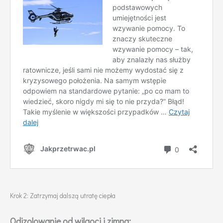
Krok 2: Zatrzymaj dalszą utratę ciepła
Odizolowanie od wilgoci i zimna: