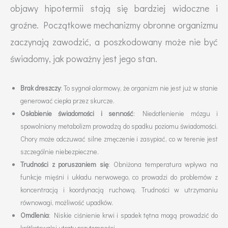
objawy hipotermii stają się bardziej widoczne i
groźne. Początkowe mechanizmy obronne organizmu
zaczynają zawodzić, a poszkodowany może nie być
świadomy, jak poważny jest jego stan.
Brak dreszczy
: To sygnał alarmowy, że organizm nie jest już w stanie
generować ciepła przez skurcze.
Osłabienie świadomości i senność
: Niedotlenienie mózgu i
spowolniony metabolizm prowadzą do spadku poziomu świadomości.
Chory może odczuwać silne zmęczenie i zasypiać, co w terenie jest
szczególnie niebezpieczne.
Trudności z poruszaniem się
: Obniżona temperatura wpływa na
funkcje mięśni i układu nerwowego, co prowadzi do problemów z
koncentracją i koordynacją ruchową. Trudności w utrzymaniu
równowagi, możliwość upadków.
Omdlenia
: Niskie ciśnienie krwi i spadek tętna mogą prowadzić do
krótkotrwałej utraty przytomności.