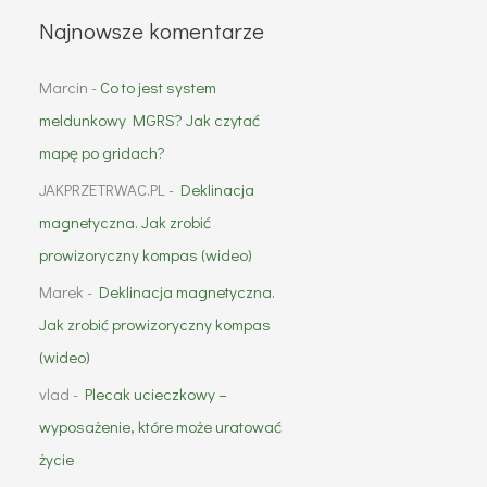
Najnowsze komentarze
Marcin
-
Co to jest system
meldunkowy MGRS? Jak czytać
mapę po gridach?
JAKPRZETRWAC.PL
-
Deklinacja
magnetyczna. Jak zrobić
prowizoryczny kompas (wideo)
Marek
-
Deklinacja magnetyczna.
Jak zrobić prowizoryczny kompas
(wideo)
vlad
-
Plecak ucieczkowy –
wyposażenie, które może uratować
życie