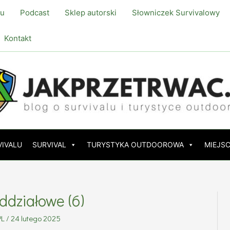
lu
Podcast
Sklep autorski
Słowniczek Survivalowy
Kontakt
VIVALU
SURVIVAL
TURYSTYKA OUTDOOROWA
MIEJSC
oddziałowe (6)
PL
/
24 lutego 2025