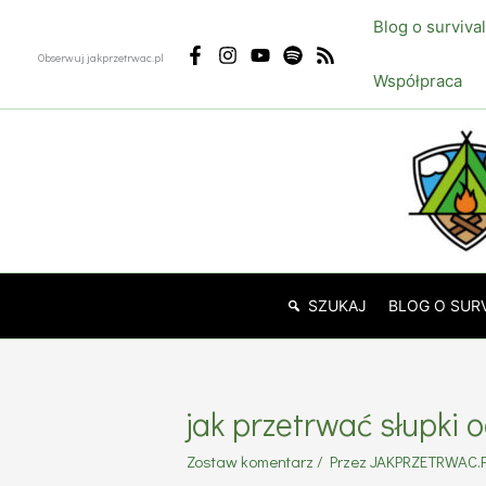
Przejdź
Blog o surviva
do
Obserwuj jakprzetrwac.pl
treści
Współpraca
SZUKAJ
BLOG O SUR
jak przetrwać słupki 
Zostaw komentarz
/ Przez
JAKPRZETRWAC.