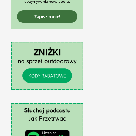
otrzymywania newslettera.
Zapisz mnie!