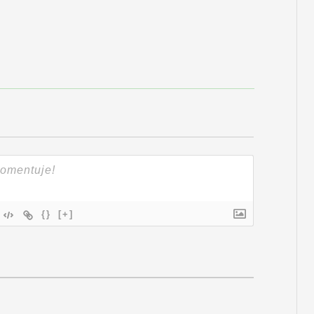
{}
[+]