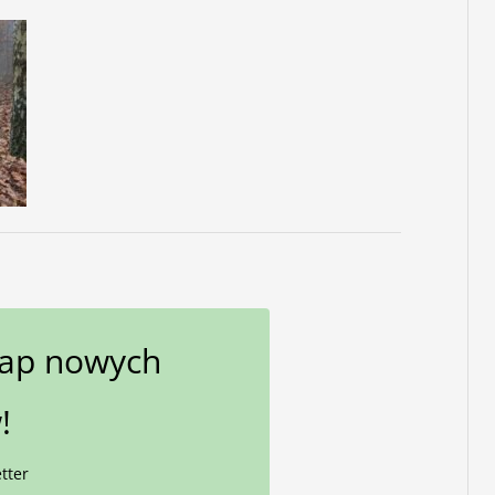
gap nowych
!
tter