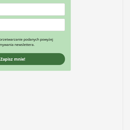
przetwarzanie podanych powyżej
ymywania newslettera.
Zapisz mnie!