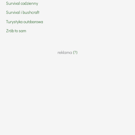
Survival codzienny
Survival i bushcraft
Turystyka outdoorowa
Zrób to sam
reklama
(?)