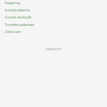
Preppering
Survival codzienny
Survival i bushcraft
Turystyka outdoorowa
Zrób to sam
reklama
(?)