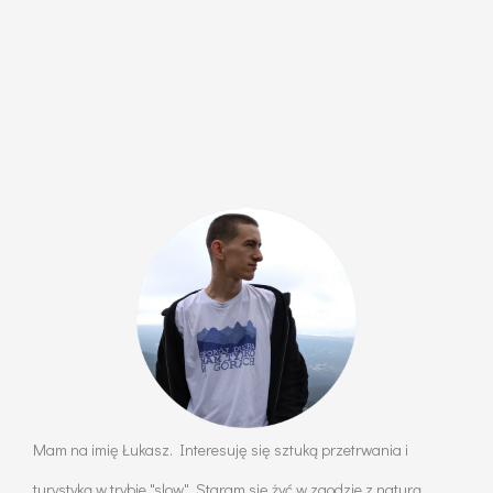
Mam na imię Łukasz. Interesuję się sztuką przetrwania i
turystyką w trybie "slow". Staram się żyć w zgodzie z naturą.