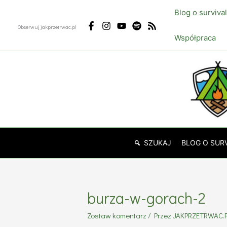
Przejdź
Blog o surviva
do
Obserwuj jakprzetrwac.pl
treści
Współpraca
SZUKAJ
BLOG O SUR
burza-w-gorach-2
Zostaw komentarz
/ Przez
JAKPRZETRWAC.