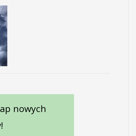
gap nowych
!