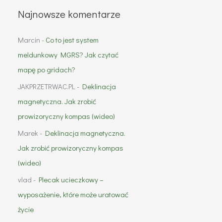
Najnowsze komentarze
Marcin
-
Co to jest system
meldunkowy MGRS? Jak czytać
mapę po gridach?
JAKPRZETRWAC.PL
-
Deklinacja
magnetyczna. Jak zrobić
prowizoryczny kompas (wideo)
Marek
-
Deklinacja magnetyczna.
Jak zrobić prowizoryczny kompas
(wideo)
vlad
-
Plecak ucieczkowy –
wyposażenie, które może uratować
życie