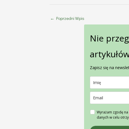
←
Poprzedni Wpis
Nie prze
artykułów
Zapisz się na newslet
Wyrażam zgodę na 
danych w celu otrz