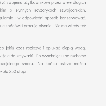
żyć swojemu użytkownikowi przez wiele długich
im o słynnych scyzorykach szwajcarskich,
regularnie i w odpowiedni sposób konserwować.
ie końcówki pracują płynnie. Nie ma wtedy też
co jakiś czas rozłożyć i opłukać ciepłą wodą.
iście do zmywarki. Po wyschnięciu na ruchome
specjalnego smaru. Na końcu ostrza można
koło 250 stopni.