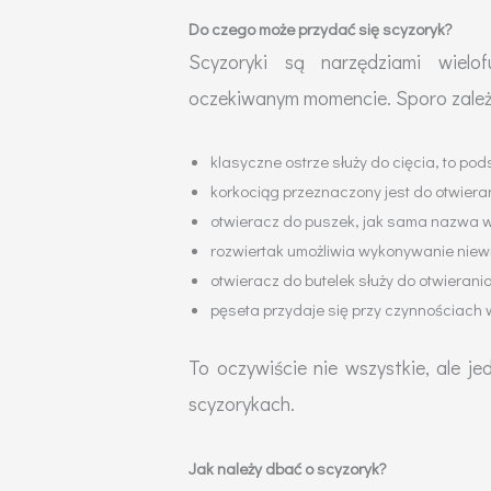
Do czego może przydać się scyzoryk?
Scyzoryki są narzędziami wielo
oczekiwanym momencie. Sporo zależ
klasyczne ostrze służy do cięcia, to p
korkociąg przeznaczony jest do otwieran
otwieracz do puszek, jak sama nazwa w
rozwiertak umożliwia wykonywanie niewie
otwieracz do butelek służy do otwierania
pęseta przydaje się przy czynnościach 
To oczywiście nie wszystkie, ale j
scyzorykach.
Jak należy dbać o scyzoryk?