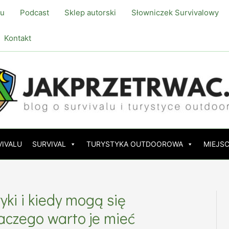
lu
Podcast
Sklep autorski
Słowniczek Survivalowy
Kontakt
VIVALU
SURVIVAL
TURYSTYKA OUTDOOROWA
MIEJSC
yki i kiedy mogą się
aczego warto je mieć