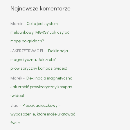
Najnowsze komentarze
Marcin
-
Co to jest system
meldunkowy MGRS? Jak czytać
mapę po gridach?
JAKPRZETRWAC.PL
-
Deklinacja
magnetyczna. Jak zrobić
prowizoryczny kompas (wideo)
Marek
-
Deklinacja magnetyczna.
Jak zrobić prowizoryczny kompas
(wideo)
vlad
-
Plecak ucieczkowy –
wyposażenie, które może uratować
życie