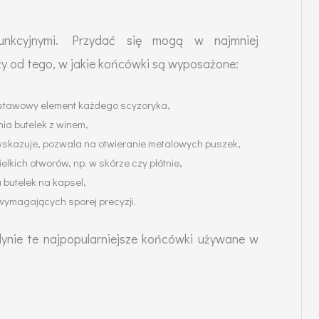
funkcyjnymi. Przydać się mogą w najmniej
y od tego, w jakie końcówki są wyposażone:
odstawowy element każdego scyzoryka,
ia butelek z winem,
skazuje, pozwala na otwieranie metalowych puszek,
lkich otworów, np. w skórze czy płótnie,
 butelek na kapsel,
wymagających sporej precyzji.
edynie te najpopularniejsze końcówki używane w