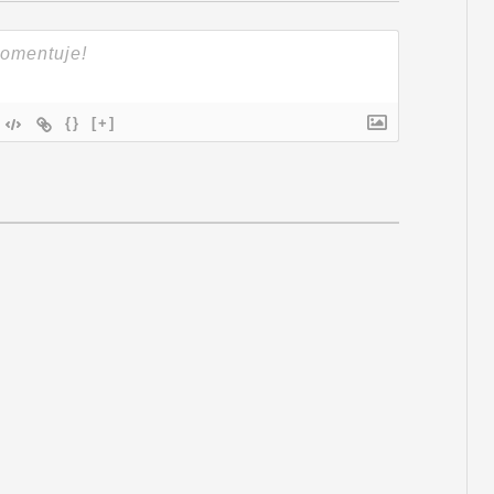
{}
[+]