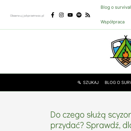
Przejdź
Blog o surviva
do
Obserwuj jakprzetrwac.pl
treści
Współpraca
SZUKAJ
BLOG O SUR
Do czego służą scyzor
przydać? Sprawdź, dl