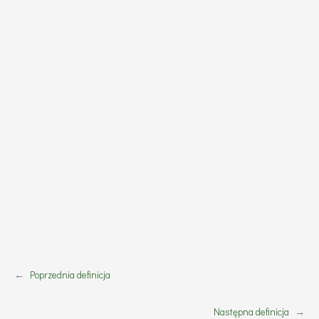
←
Poprzednia definicja
Następna definicja
→