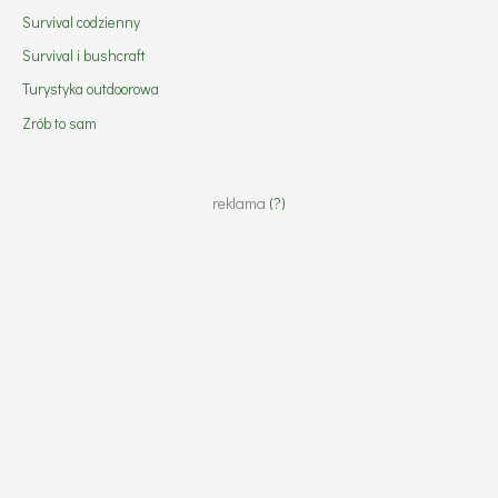
Survival codzienny
Survival i bushcraft
Turystyka outdoorowa
Zrób to sam
reklama
(?)