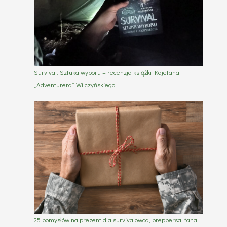
Survival. Sztuka wyboru – recenzja książki Kajetana
„Adventurera” Wilczyńskiego
25 pomysłów na prezent dla survivalowca, preppersa, fana