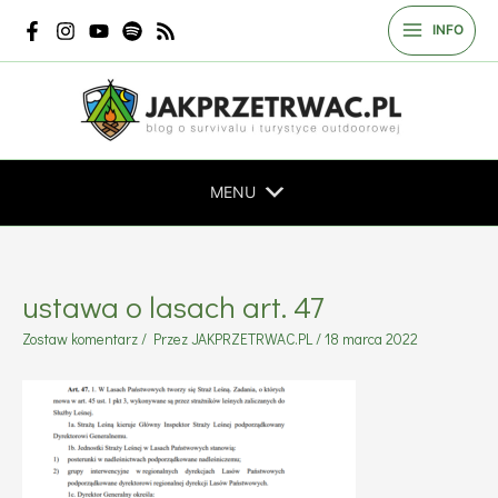
Przejdź
INFO
do
treści
MENU
ustawa o lasach art. 47
Zostaw komentarz
/ Przez
JAKPRZETRWAC.PL
/
18 marca 2022