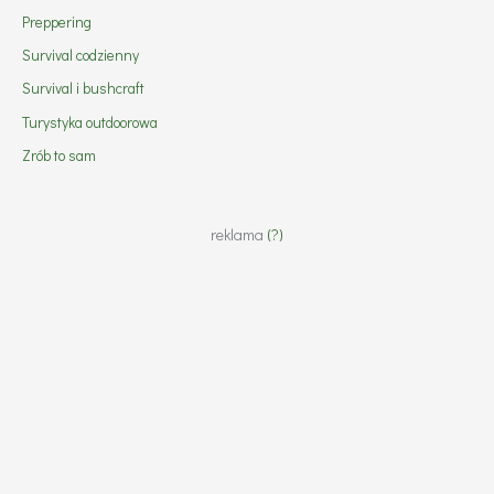
Preppering
Survival codzienny
Survival i bushcraft
Turystyka outdoorowa
Zrób to sam
reklama
(?)