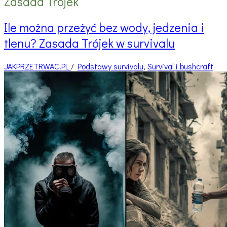
Zasada Trójek
Ile można przeżyć bez wody, jedzenia i
tlenu? Zasada Trójek w survivalu
JAKPRZETRWAC.PL
/
Podstawy survivalu
,
Survival i bushcraft