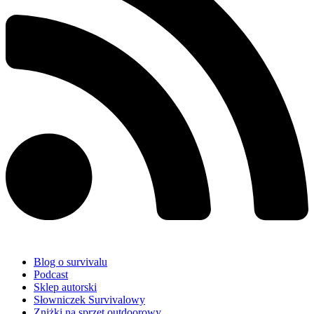
Blog o survivalu
Podcast
Sklep autorski
Słowniczek Survivalowy
Zniżki na sprzęt outdoorowy