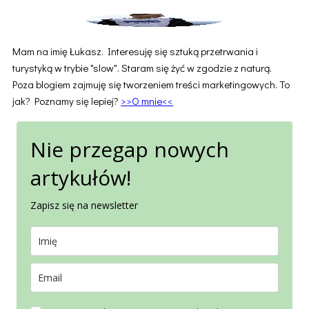
przeżyć
bez
wody,
Mam na imię Łukasz. Interesuję się sztuką przetrwania i
jedzenia
turystyką w trybie "slow". Staram się żyć w zgodzie z naturą.
i
Poza blogiem zajmuję się tworzeniem treści marketingowych. To
tlenu?
jak? Poznamy się lepiej?
>>O mnie<<
Zasada
Trójek
w
Nie przegap nowych
survivalu
artykułów!
Zapisz się na newsletter