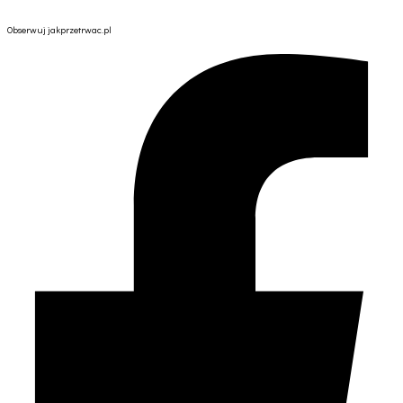
Przejdź
Obserwuj jakprzetrwac.pl
do
treści