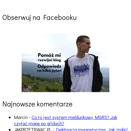
Obserwuj na Facebooku
Najnowsze komentarze
Marcin
-
Co to jest system meldunkowy MGRS? Jak
czytać mapę po gridach?
JAKPRZETRWAC.PL
-
Deklinacja magnetyczna. Jak zrobić