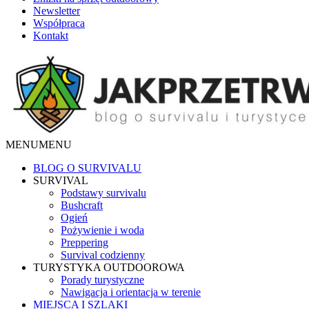
Newsletter
Współpraca
Kontakt
MENU
MENU
BLOG O SURVIVALU
SURVIVAL
Podstawy survivalu
Bushcraft
Ogień
Pożywienie i woda
Preppering
Survival codzienny
TURYSTYKA OUTDOOROWA
Porady turystyczne
Nawigacja i orientacja w terenie
MIEJSCA I SZLAKI