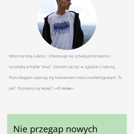
to
legalne?
Mam na imię Łukasz. Interesuję się sztuką przetrwania i
turystyką w trybie "slow". Staram się żyć w zgodzie z naturą.
Poza blogiem zajmuję się tworzeniem treści marketingowych. To
jak? Poznamy się lepiej?
>>O mnie<<
Nie przegap nowych