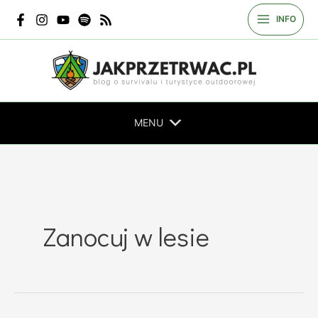
Przejdź
INFO
do
treści
MENU
Zanocuj w lesie