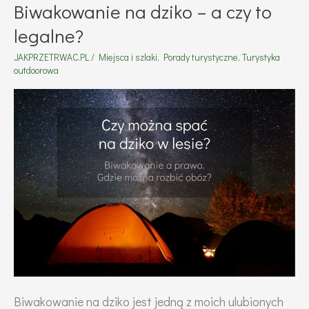
Biwakowanie na dziko – a czy to
legalne?
JAKPRZETRWAC.PL
/
Miejsca i szlaki
,
Porady turystyczne
,
Turystyka
outdoorowa
Biwakowanie na dziko jest jedną z moich ulubionych