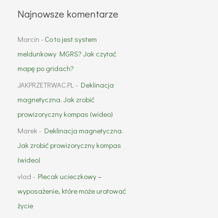
Najnowsze komentarze
Marcin
-
Co to jest system
meldunkowy MGRS? Jak czytać
mapę po gridach?
JAKPRZETRWAC.PL
-
Deklinacja
magnetyczna. Jak zrobić
prowizoryczny kompas (wideo)
Marek
-
Deklinacja magnetyczna.
Jak zrobić prowizoryczny kompas
(wideo)
vlad
-
Plecak ucieczkowy –
wyposażenie, które może uratować
życie