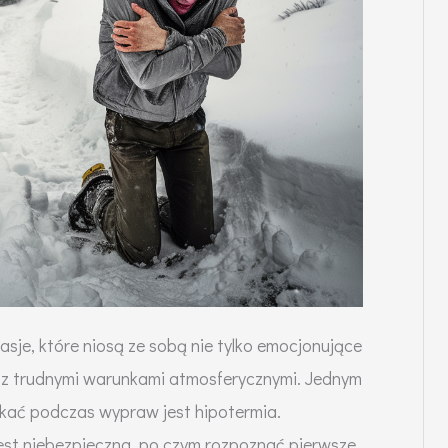
asje, które niosą ze sobą nie tylko emocjonujące
e z trudnymi warunkami atmosferycznymi. Jednym
tkać podczas wypraw jest hipotermia.
 jest niebezpieczna, po czym rozpoznać pierwsze