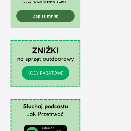
otrzymywania newslettera.
Zapisz mnie!