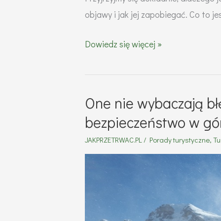
objawy i jak jej zapobiegać. Co to j
Co
Dowiedz się więcej »
to
jest
hipotermia?
One nie wybaczają bł
Objawy,
bezpieczeństwo w gó
zapobieganie
JAKPRZETRWAC.PL
/
Porady turystyczne
,
Tu
i
pierwsza
pomoc
przy
wychłodzeniu