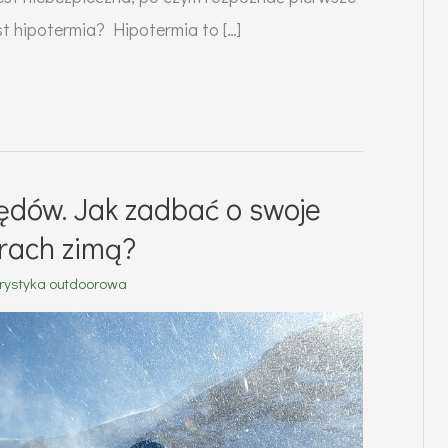
est hipotermia? Hipotermia to […]
ędów. Jak zadbać o swoje
rach zimą?
rystyka outdoorowa