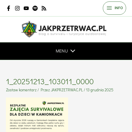
Przejdź
INFO
do
treści
MENU
1_20251213_103011_0000
Zostaw komentarz
/ Przez
JAKPRZETRWAC.PL
/
13 grudnia 2025