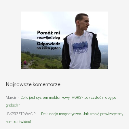
Najnowsze komentarze
Marcin
-
Co to jest system meldunkowy MGRS? Jak czytać mapę po
gridach?
JAKPRZETRWAC.PL
-
Deklinacja magnetyczna. Jak zrobić prowizoryczny
kompas (wideo)