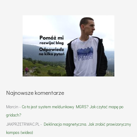
Najnowsze komentarze
Marcin
-
Co to jest system meldunkowy MGRS? Jak czytać mapę po
gridach?
JAKPRZETRWAC.PL
-
Deklinacja magnetyczna. Jak zrobić prowizoryczny
kompas (wideo)