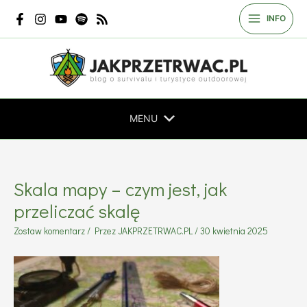
Przejdź
INFO
do
treści
MENU
Skala mapy – czym jest, jak
przeliczać skalę
Zostaw komentarz
/ Przez
JAKPRZETRWAC.PL
/
30 kwietnia 2025