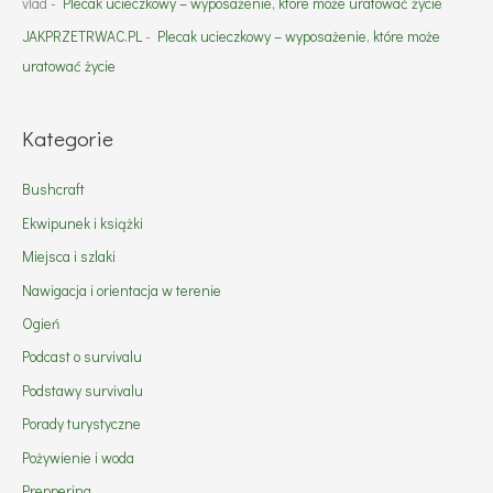
vlad
-
Plecak ucieczkowy – wyposażenie, które może uratować życie
JAKPRZETRWAC.PL
-
Plecak ucieczkowy – wyposażenie, które może
uratować życie
Kategorie
Bushcraft
Ekwipunek i książki
Miejsca i szlaki
Nawigacja i orientacja w terenie
Ogień
Podcast o survivalu
Podstawy survivalu
Porady turystyczne
Pożywienie i woda
Preppering