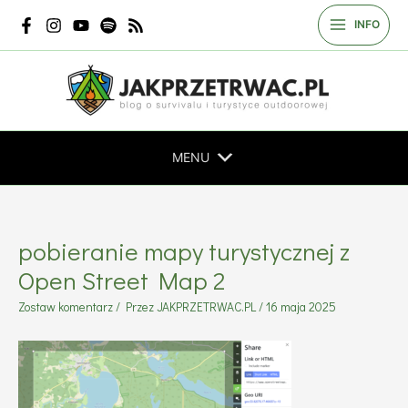
Przejdź
INFO
do
treści
MENU
pobieranie mapy turystycznej z
Open Street Map 2
Zostaw komentarz
/ Przez
JAKPRZETRWAC.PL
/
16 maja 2025