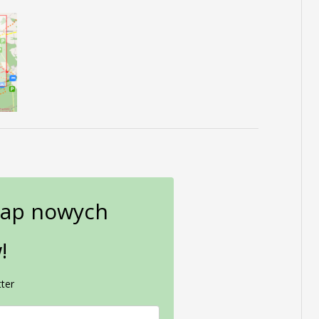
gap nowych
!
ter