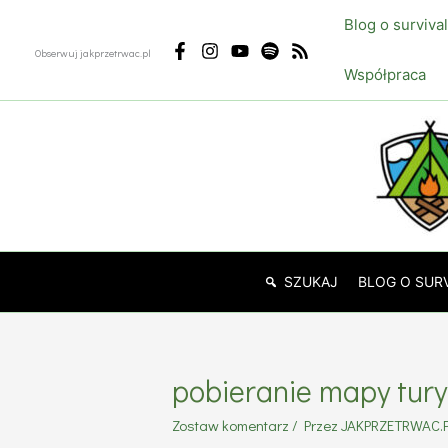
Przejdź
Blog o surviva
do
Obserwuj jakprzetrwac.pl
treści
Współpraca
SZUKAJ
BLOG O SUR
pobieranie mapy tury
Zostaw komentarz
/ Przez
JAKPRZETRWAC.