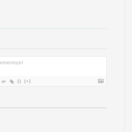
{}
[+]