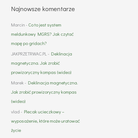
Najnowsze komentarze
Marcin
-
Co to jest system
meldunkowy MGRS? Jak czytać
mapę po gridach?
JAKPRZETRWAC.PL
-
Deklinacja
magnetyczna. Jak zrobić
prowizoryczny kompas (wideo)
Marek
-
Deklinacja magnetyczna.
Jak zrobić prowizoryczny kompas
(wideo)
vlad
-
Plecak ucieczkowy –
wyposażenie, które może uratować
życie