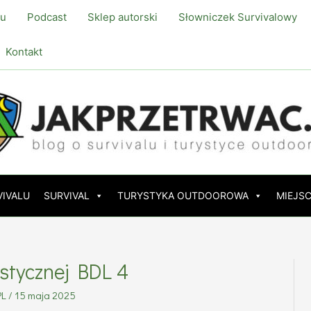
lu
Podcast
Sklep autorski
Słowniczek Survivalowy
Kontakt
VIVALU
SURVIVAL
TURYSTYKA OUTDOOROWA
MIEJSC
stycznej BDL 4
PL
/
15 maja 2025