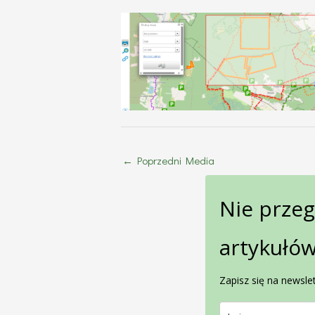
←
Poprzedni Media
Nie prze
artykułów
Zapisz się na newslet