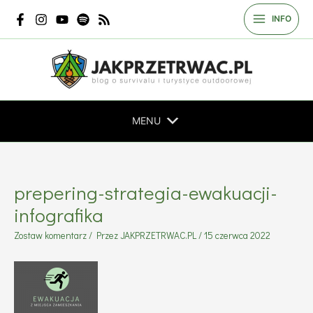
Przejdź
INFO
do
treści
MENU
prepering-strategia-ewakuacji-
infografika
Zostaw komentarz
/ Przez
JAKPRZETRWAC.PL
/
15 czerwca 2022