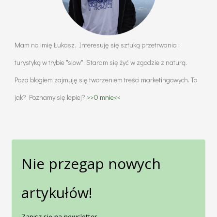
Mam na imię Łukasz. Interesuję się sztuką przetrwania i
turystyką w trybie "slow". Staram się żyć w zgodzie z naturą.
Poza blogiem zajmuję się tworzeniem treści marketingowych. To
jak? Poznamy się lepiej?
>>O mnie<<
Nie przegap nowych
artykułów!
Zapisz się na newsletter