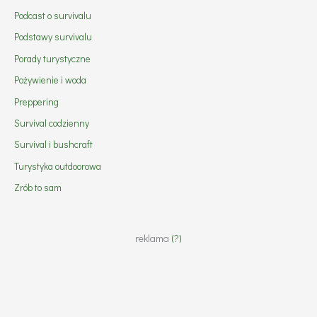
Podcast o survivalu
Podstawy survivalu
Porady turystyczne
Pożywienie i woda
Preppering
Survival codzienny
Survival i bushcraft
Turystyka outdoorowa
Zrób to sam
reklama
(?)