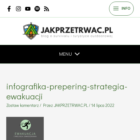
Przejdź
INFO
do
treści
MENU
infografika-prepering-strategia-
ewakuacji
Zostaw komentarz
/ Przez
JAKPRZETRWAC.PL
/
14 lipca 2022