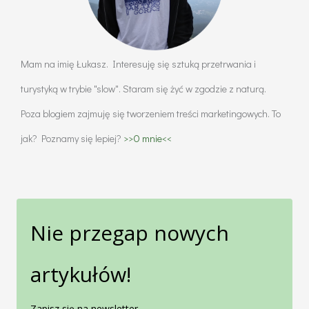
Mam na imię Łukasz. Interesuję się sztuką przetrwania i
turystyką w trybie "slow". Staram się żyć w zgodzie z naturą.
Poza blogiem zajmuję się tworzeniem treści marketingowych. To
jak? Poznamy się lepiej?
>>O mnie<<
Nie przegap nowych
artykułów!
Zapisz się na newsletter