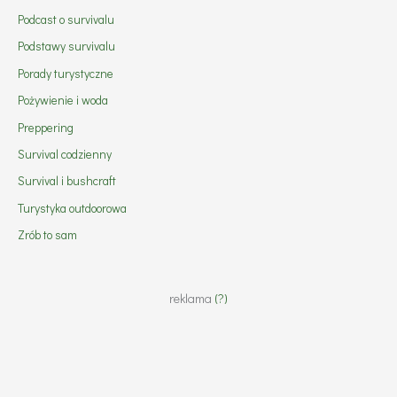
Podcast o survivalu
Podstawy survivalu
Porady turystyczne
Pożywienie i woda
Preppering
Survival codzienny
Survival i bushcraft
Turystyka outdoorowa
Zrób to sam
reklama
(?)