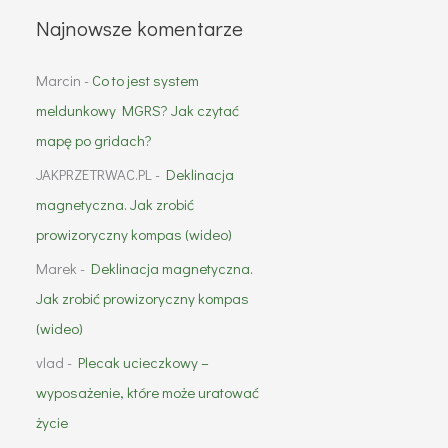
Najnowsze komentarze
Marcin
-
Co to jest system
meldunkowy MGRS? Jak czytać
mapę po gridach?
JAKPRZETRWAC.PL
-
Deklinacja
magnetyczna. Jak zrobić
prowizoryczny kompas (wideo)
Marek
-
Deklinacja magnetyczna.
Jak zrobić prowizoryczny kompas
(wideo)
vlad
-
Plecak ucieczkowy –
wyposażenie, które może uratować
życie