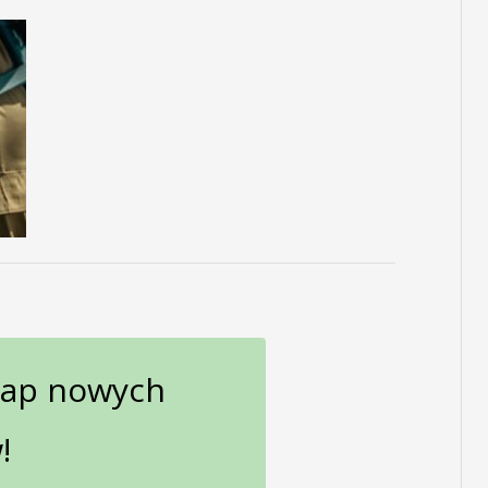
gap nowych
!