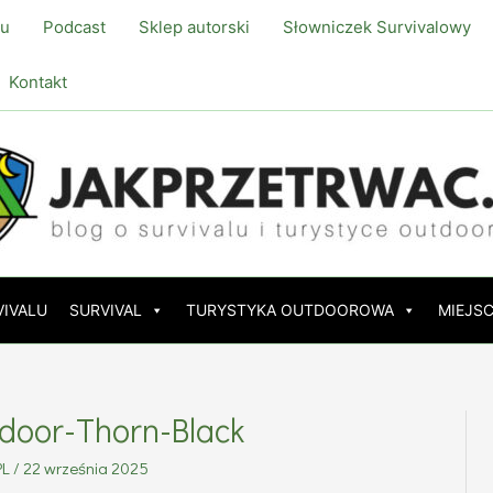
lu
Podcast
Sklep autorski
Słowniczek Survivalowy
Kontakt
VIVALU
SURVIVAL
TURYSTYKA OUTDOOROWA
MIEJSC
tdoor-Thorn-Black
PL
/
22 września 2025