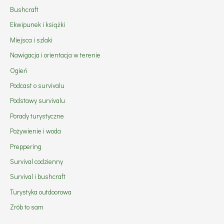
Bushcraft
Ekwipunek i książki
Miejsca i szlaki
Nawigacja i orientacja w terenie
Ogień
Podcast o survivalu
Podstawy survivalu
Porady turystyczne
Pożywienie i woda
Preppering
Survival codzienny
Survival i bushcraft
Turystyka outdoorowa
Zrób to sam