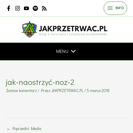
Przejdź
INFO
do
treści
MENU
jak-naostrzyć-noz-2
Zostaw komentarz
/ Przez
JAKPRZETRWAC.PL
/
5 marca 2018
←
Poprzedni Media