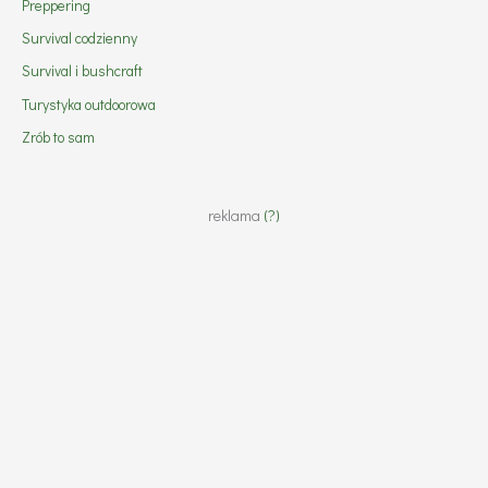
Preppering
Survival codzienny
Survival i bushcraft
Turystyka outdoorowa
Zrób to sam
reklama
(?)