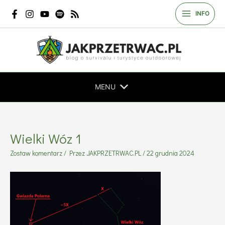
Przejdź
INFO
do
treści
MENU
Wielki Wóz 1
Zostaw komentarz
/ Przez
JAKPRZETRWAC.PL
/
22 grudnia 2024