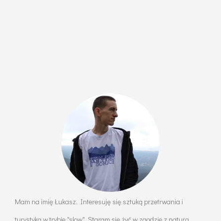
Mam na imię Łukasz. Interesuję się sztuką przetrwania i
turystyką w trybie "slow". Staram się żyć w zgodzie z naturą.