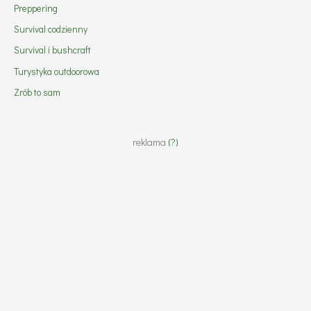
Preppering
Survival codzienny
Survival i bushcraft
Turystyka outdoorowa
Zrób to sam
reklama
(?)