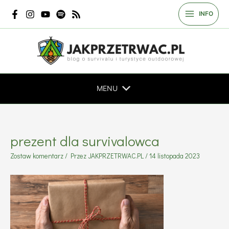
Przejdź
INFO
do
treści
MENU
prezent dla survivalowca
Zostaw komentarz
/ Przez
JAKPRZETRWAC.PL
/
14 listopada 2023