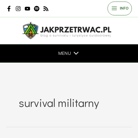
Przejdź
INFO
do
treści
MENU
survival militarny