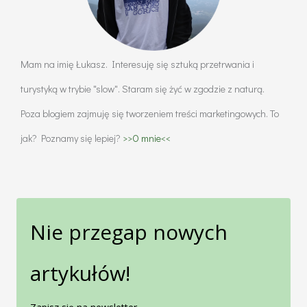
czego
można
się
Mam na imię Łukasz. Interesuję się sztuką przetrwania i
nauczyć?
turystyką w trybie "slow". Staram się żyć w zgodzie z naturą.
Poza blogiem zajmuję się tworzeniem treści marketingowych. To
jak? Poznamy się lepiej?
>>O mnie<<
Nie przegap nowych
artykułów!