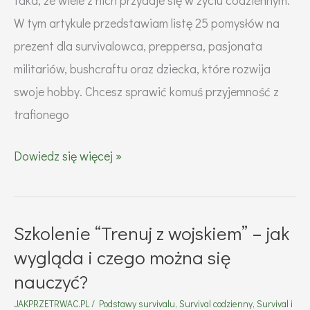
taka, że wiele z nich przydaje się w życiu codziennym.
W tym artykule przedstawiam listę 25 pomysłów na
prezent dla survivalowca, preppersa, pasjonata
militariów, bushcraftu oraz dziecka, które rozwija
swoje hobby. Chcesz sprawić komuś przyjemność z
trafionego
25
Dowiedz się więcej »
pomysłów
na
prezent
Szkolenie “Trenuj z wojskiem” – jak
dla
wygląda i czego można się
survivalowca,
nauczyć?
preppersa,
JAKPRZETRWAC.PL
/
Podstawy survivalu
,
Survival codzienny
,
Survival i