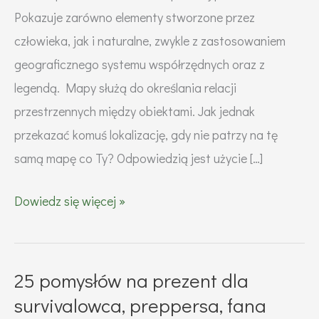
Pokazuje zarówno elementy stworzone przez
człowieka, jak i naturalne, zwykle z zastosowaniem
geograficznego systemu współrzędnych oraz z
legendą. Mapy służą do określania relacji
przestrzennych między obiektami. Jak jednak
przekazać komuś lokalizację, gdy nie patrzy na tę
samą mapę co Ty? Odpowiedzią jest użycie […]
Co
Dowiedz się więcej »
to
jest
system
25 pomysłów na prezent dla
meldunkowy
survivalowca, preppersa, fana
MGRS?