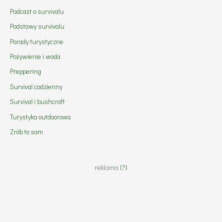
Podcast o survivalu
Podstawy survivalu
Porady turystyczne
Pożywienie i woda
Preppering
Survival codzienny
Survival i bushcraft
Turystyka outdoorowa
Zrób to sam
reklama
(?)