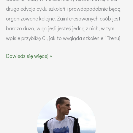
druga edycja cyklu szkoleń i prawdopodobnie będą
organizowane kolejne. Zainteresowanych osób jest
bardzo dużo, więc jeśli jesteś jedną z nich, w tym
wpisie przybliżę Ci, jak to wygląda szkolenie “Trenuj
Szkolenie
Dowiedz się więcej »
“Trenuj
z
wojskiem”
–
jak
wygląda
i