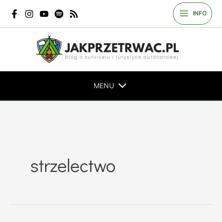
Przejdź
INFO
do
treści
MENU
strzelectwo