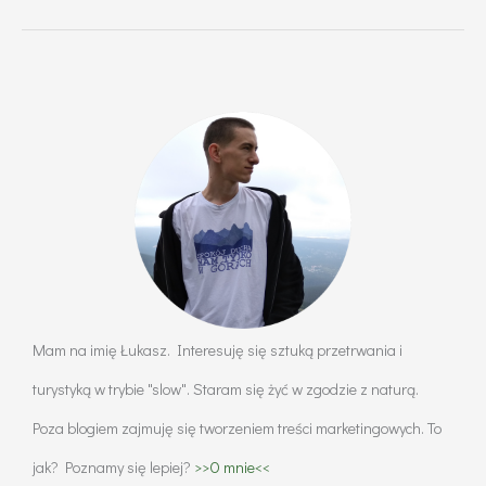
strzelecki
w
trudnych
czasach
–
jak
efektywnie
i
bezpiecznie
szlifować
Mam na imię Łukasz. Interesuję się sztuką przetrwania i
formę
turystyką w trybie "slow". Staram się żyć w zgodzie z naturą.
w
domowych
Poza blogiem zajmuję się tworzeniem treści marketingowych. To
warunkach
jak? Poznamy się lepiej?
>>O mnie<<