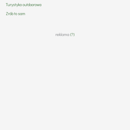
Turystyka outdoorowa
Zrób to sam
reklama
(?)