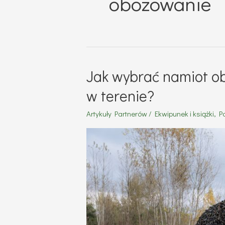
obozowanie
Jak wybrać namiot o
w terenie?
Artykuły Partnerów
/
Ekwipunek i książki
,
P