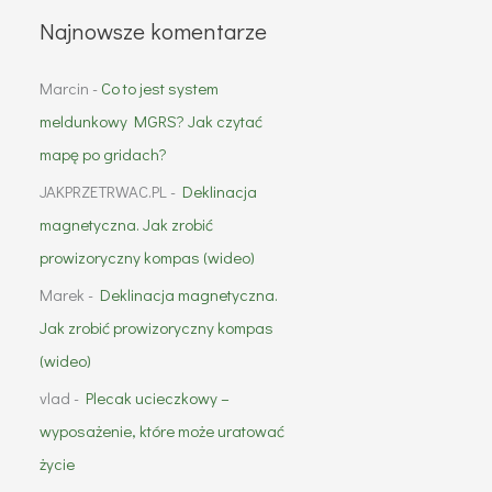
Najnowsze komentarze
Marcin
-
Co to jest system
meldunkowy MGRS? Jak czytać
mapę po gridach?
JAKPRZETRWAC.PL
-
Deklinacja
magnetyczna. Jak zrobić
prowizoryczny kompas (wideo)
Marek
-
Deklinacja magnetyczna.
Jak zrobić prowizoryczny kompas
(wideo)
vlad
-
Plecak ucieczkowy –
wyposażenie, które może uratować
życie