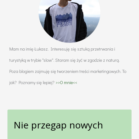
kierunki
świata
po
gwiazdach
i
Mam na imię Łukasz. Interesuję się sztuką przetrwania i
Księżycu
turystyką w trybie "slow". Staram się żyć w zgodzie z naturą.
Poza blogiem zajmuję się tworzeniem treści marketingowych. To
jak? Poznamy się lepiej?
>>O mnie<<
Nie przegap nowych