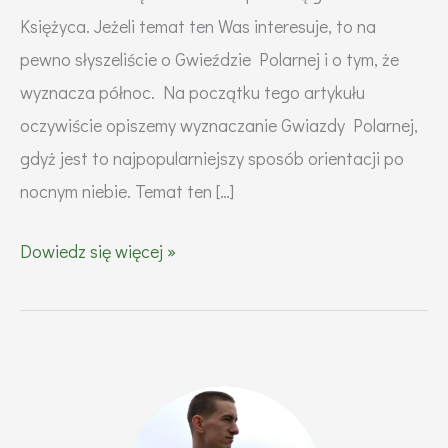
Księżyca. Jeżeli temat ten Was interesuje, to na
pewno słyszeliście o Gwieździe Polarnej i o tym, że
wyznacza północ. Na początku tego artykułu
oczywiście opiszemy wyznaczanie Gwiazdy Polarnej,
gdyż jest to najpopularniejszy sposób orientacji po
nocnym niebie. Temat ten […]
Astronawigacja
Dowiedz się więcej »
krok
po
kroku
–
wyznaczaj