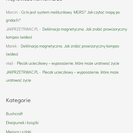
Marcin
-
Co to jest system meldunkowy MGRS? Jak czytać mapę po
gridach?
JAKPRZETRWAC.PL
-
Deklinacja magnetyczna. Jak zrobić prowizoryczny
kompas (wideo)
Marek
-
Deklinacja magnetyczna. Jak zrobić prowizoryczny kompas
(wideo)
vlad
-
Plecak ucieczkowy – wyposażenie, które może uratować życie
JAKPRZETRWAC.PL
-
Plecak ucieczkowy – wyposażenie, które może
uratować życie
Kategorie
Bushcraft
Ekwipunek i książki
Miejsca i szlaki