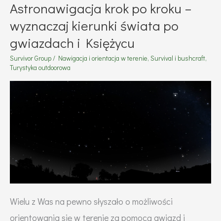
Astronawigacja krok po kroku –
wyznaczaj kierunki świata po
gwiazdach i Księżycu
Survivor Group
/
Nawigacja i orientacja w terenie
,
Survival i bushcraft
,
Turystyka outdoorowa
Wielu z Was na pewno słyszało o możliwości
orientowania się w terenie za pomocą gwiazd i