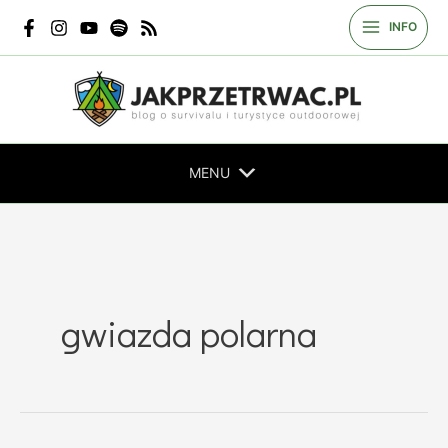
Przejdź
INFO
do
treści
MENU
gwiazda polarna