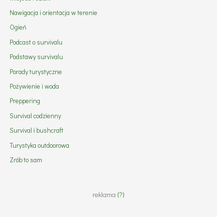
Nawigacja i orientacja w terenie
Ogień
Podcast o survivalu
Podstawy survivalu
Porady turystyczne
Pożywienie i woda
Preppering
Survival codzienny
Survival i bushcraft
Turystyka outdoorowa
Zrób to sam
reklama
(?)