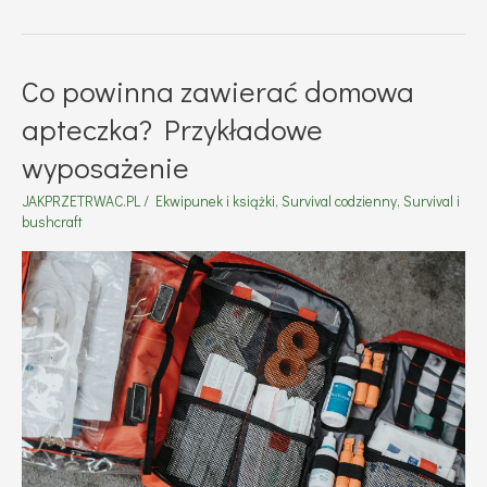
Co powinna zawierać domowa
apteczka? Przykładowe
wyposażenie
JAKPRZETRWAC.PL
/
Ekwipunek i książki
,
Survival codzienny
,
Survival i
bushcraft