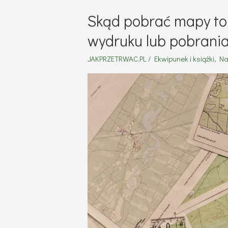
busola
Skąd pobrać mapy to
od
wydruku lub pobrania
kompasu?
JAKPRZETRWAC.PL
/
Ekwipunek i książki
,
Na