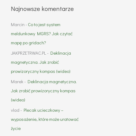
Najnowsze komentarze
Marcin
-
Co to jest system
meldunkowy MGRS? Jak czytać
mapę po gridach?
JAKPRZETRWAC.PL
-
Deklinacja
magnetyczna. Jak zrobić
prowizoryczny kompas (wideo)
Marek
-
Deklinacja magnetyczna.
Jak zrobić prowizoryczny kompas
(wideo)
vlad
-
Plecak ucieczkowy –
wyposażenie, które może uratować
życie