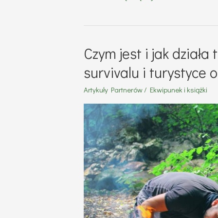
pobrać
mapy
topograficzne?
Czym jest i jak dział
Mapy
survivalu i turystyce
do
Artykuły Partnerów
/
Ekwipunek i książki
wydruku
lub
pobrania
za
darmo
na
telefon