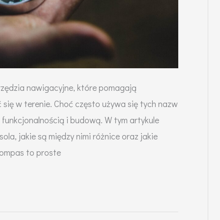
zędzia nawigacyjne, które pomagają
ć się w terenie. Choć często używa się tych nazw
ę funkcjonalnością i budową. W tym artykule
ola, jakie są między nimi różnice oraz jakie
Kompas to proste