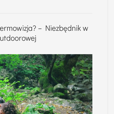
a termowizja? – Niezbędnik w
 outdoorowej