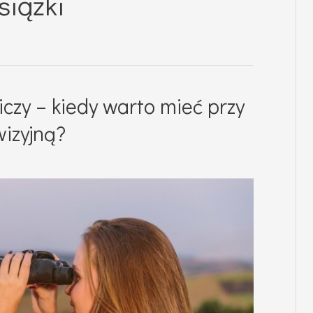
siążki
czy – kiedy warto mieć przy
wizyjną?