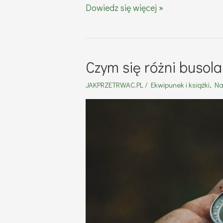
Lepsze
Dowiedz się więcej »
widzenie
w
dziczy
Czym się różni busol
–
JAKPRZETRWAC.PL
/
Ekwipunek i książki
,
Na
kiedy
warto
mieć
przy
sobie
lornetkę
termowizyjną?