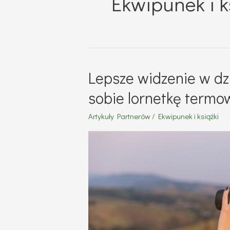
Ekwipunek i k
Lepsze widzenie w dzi
sobie lornetkę termo
Artykuły Partnerów
/
Ekwipunek i książki