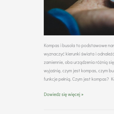
Kompas i busola to podstawowe nar
wyznaczyć kierunki świata i odnaleź
zamiennie, oba urządzenia różnią si
wyjaśnię, czym jest kompas, czym bus
funkcje pełnią. Czym jest kompas? 
Czym
Dowiedz się więcej »
się
różni