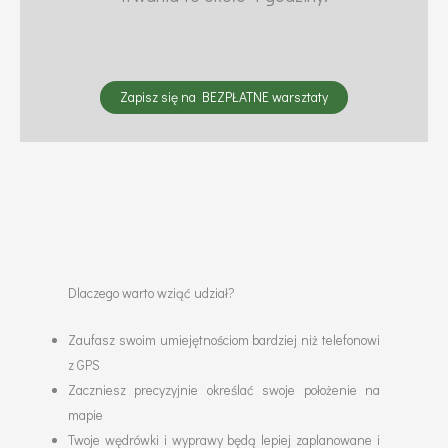
Zapisz się na BEZPŁATNE warsztaty
Dlaczego warto wziąć udział?
Zaufasz swoim umiejętnościom bardziej niż telefonowi
z GPS
Zaczniesz precyzyjnie określać swoje położenie na
mapie
Twoje wędrówki i wyprawy będą lepiej zaplanowane i