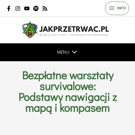
Przejdź
INFO
do
treści
MENU
Bezpłatne warsztaty
survivalowe:
Podstawy nawigacji z
mapą i kompasem